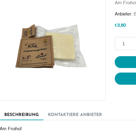
Am Froiho
Anbieter:
B
€3,80
In den Wa
BESCHREIBUNG
KONTAKTIERE ANBIETER
Am Froihof