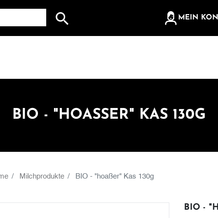
olz, etc...
MEIN KO
Suche nach: Zum Beispiel Wein, Fleisch, Keramik, Holz
BIO - "HOASSER" KAS 130G
me
Milchprodukte
BIO - "hoaßer" Kas 130g
BIO - 