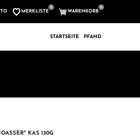
0
0
MERKLISTE
WARENKORB
NTO
, etc...
STARTSEITE
PFAND
"HOASSER" KAS 130G