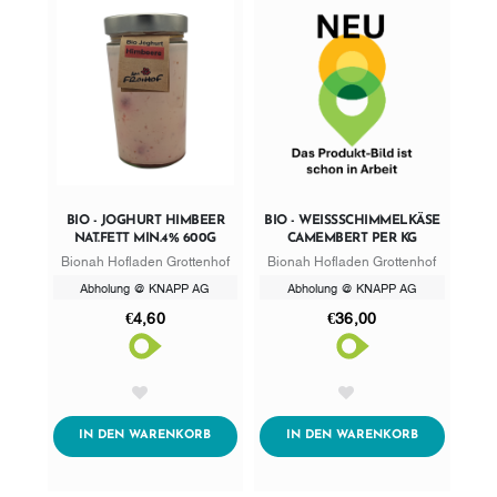
BIO - JOGHURT HIMBEER
BIO - WEISSSCHIMMELKÄSE C
NAT.FETT MIN.4% 600G
AMEMBERT PER KG
Bionah Hofladen Grottenhof
Bionah Hofladen Grottenhof
Abholung @ KNAPP AG
Abholung @ KNAPP AG
€4,60
€36,00
AddToWishlist
AddToWishlist
ADDTOCART
ADDTOCART
IN DEN WARENKORB
IN DEN WARENKORB