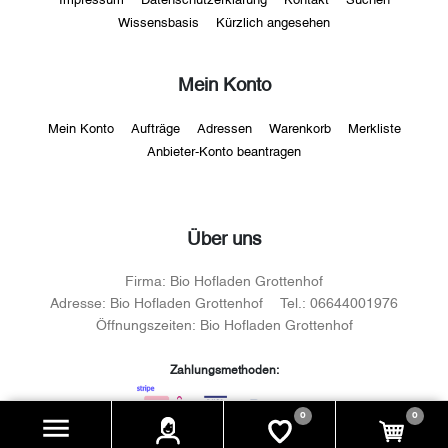
Wissensbasis
Kürzlich angesehen
Mein Konto
Mein Konto
Aufträge
Adressen
Warenkorb
Merkliste
Anbieter-Konto beantragen
Über uns
Firma:
Bio Hofladen Grottenhof
Adresse:
Bio Hofladen Grottenhof
Tel.:
06644001976
Öffnungszeiten:
Bio Hofladen Grottenhof
Zahlungsmethoden:
0
0