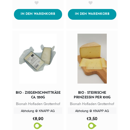
AddToWishlist
AddToWishlist
ADDTOCART
ADDTOCART
IN DEN WARENKORB
IN DEN WARENKORB
BIO - ZIEGENSCHNITTKÄSE
BIO - STEIRISCHE
CA. 250G
PRINZESSIN PER 100G
Bionah Hofladen Grottenhof
Bionah Hofladen Grottenhof
Abholung @ KNAPP AG
Abholung @ KNAPP AG
€8,90
€3,50