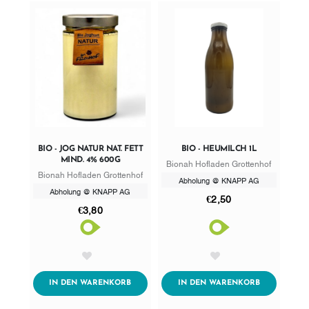
BIO - JOG NATUR NAT. FETT
BIO - HEUMILCH 1L
MIND. 4% 600G
Bionah Hofladen Grottenhof
Bionah Hofladen Grottenhof
Abholung @ KNAPP AG
Abholung @ KNAPP AG
€2,50
€3,80
AddToWishlist
AddToWishlist
ADDTOCART
ADDTOCART
IN DEN WARENKORB
IN DEN WARENKORB