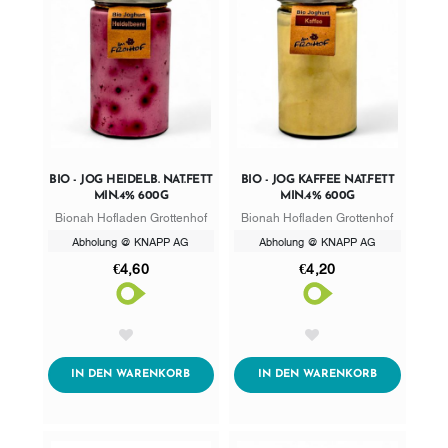
BIO - JOG HEIDELB. NAT.FETT
BIO - JOG KAFFEE NAT.FETT
MIN.4% 600G
MIN.4% 600G
Bionah Hofladen Grottenhof
Bionah Hofladen Grottenhof
Abholung @ KNAPP AG
Abholung @ KNAPP AG
€4,60
€4,20
AddToWishlist
AddToWishlist
ADDTOCART
ADDTOCART
IN DEN WARENKORB
IN DEN WARENKORB