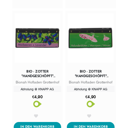
BIO - ZOTTER
BIO - ZOTTER
"HANDGESCHÖPFT"
"HANDGESCHÖPFT"
MAIBEEREN + LAVENDEL
HOLUNDERBLÜTEN /
Bionah Hofladen Grottenhof
Bionah Hofladen Grottenhof
MARZIPAN / MINZE
Abholung @ KNAPP AG
Abholung @ KNAPP AG
€4,90
€4,90
AddToWishlist
AddToWishlist
ADDTOCART
ADDTOCART
IN DEN WARENKORB
IN DEN WARENKORB