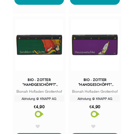
BIO - ZOTTER
BIO - ZOTTER
"HANDGESCHÖPFT"
"HANDGESCHÖPFT"
SANDDORN & QUITTE
HAUSZWETSCHKE
Bionah Hofladen Grottenhof
Bionah Hofladen Grottenhof
Abholung @ KNAPP AG
Abholung @ KNAPP AG
€4,90
€4,90
AddToWishlist
AddToWishlist