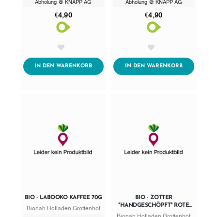
Abholung @ KNAPP AG
Abholung @ KNAPP AG
€4,90
€4,90
AddToWishlist
AddToWishlist
ADDTOCART
ADDTOCART
IN DEN WARENKORB
IN DEN WARENKORB
BIO - LABOOKO KAFFEE 70G
BIO - ZOTTER
"HANDGESCHÖPFT" ROTE
Bionah Hofladen Grottenhof
ROSEN + HIMBEEREN
Bionah Hofladen Grottenhof